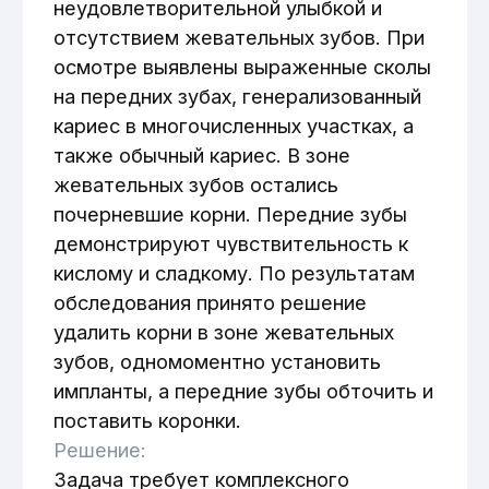
поставить коронки.
Решение:
Задача требует комплексного
восстановления как функций, так и
эстетики зубочелюстной дуги. План
предусматривает удаление
патологически изменённых корней в
жевательной зоне, последующую
имплантацию для восстановления
жевательной функции, а также
реставрацию передних зубов
посредством препарирования и
установки коронок.
Такой подход направлен на
возвращение прочности к жеванию,
сохранение гармоничного внешнего
вида улыбки и нормализацию прикуса,
а также сохранение и восстановление
родных зубов.
Этапы:
Начался период детальной
диагностики и планирования: оценка