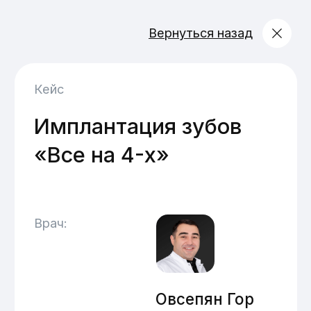
Вернуться назад
Кейс
Имплантация зубов
«Все на 4-х»
Врач:
Овсепян Гор
Айкович
Главный врач, хирург-
имплантолог