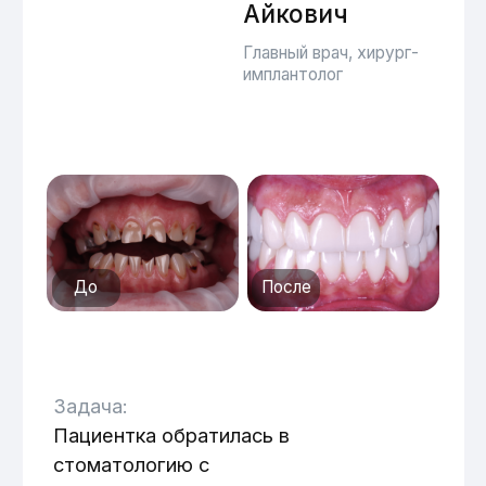
До
После
Задача:
Пациентка обратилась в
стоматологию с
неудовлетворительной улыбкой и
отсутствием жевательных зубов. При
осмотре выявлены выраженные сколы
на передних зубах, генерализованный
кариес в многочисленных участках, а
также обычный кариес. В зоне
жевательных зубов остались
почерневшие корни. Передние зубы
демонстрируют чувствительность к
кислому и сладкому. По результатам
обследования принято решение
удалить корни в зоне жевательных
зубов, одномоментно установить
импланты, а передние зубы обточить и