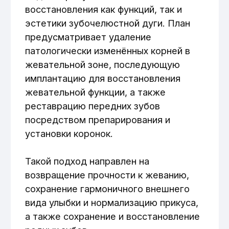
состояния костной ткани, выбор
подходящих имплантов и расчёт
окончательного дизайна фронтального
протеза.
Затем было выполнено удаление
почерневших корней в зоне
жевательных зубов и тщательная
обработка ложа под импланты, после
чего осуществлена установка
имплантов в соответствующие
позиции на верхней и нижней челюсти.
После заживления костной ткани и
стабилизации имплантов приступили к
подготовке передних зубов:
препарированию разрушенных зубов и
изготовлению коронок.
В течение всего процесса
использовались временные решения
для сохранения эстетики и функции, с
последующим переходом на
окончательные коронки на имплантах и