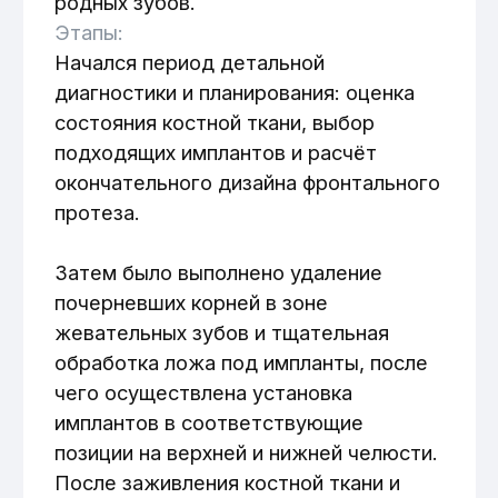
на передних зубах.
После этого была проведена
финальная коррекция окклюзии и
прикуса. Контрольные осмотры и
поддерживающая терапия
запланированы для обеспечения
долговечности результатов.
Результат:
После завершения лечения
восстановлена полноценная функция
жевания благодаря имплантам в
жевательной зоне и надёжной
фиксации коронок на передних зубах.
Эстетика улыбки значительно
улучшена за счёт препарирования и
установки коронок на передних зубах,
устранена чувствительность к
кислому и сладкому, ликвидированы
очаги боли и дискомфорта. Пациентка
отмечает улучшение самочувствия,
восстановление пережёвывания пищи,