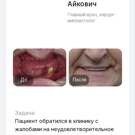
До
После
Задача:
Пациент обратился в клинику с
жалобами на неудовлетворительное
состояние имеющихся съёмных
протезов, сопровождающееся
дискомфортом, постоянным
травмированием слизистой оболочки и
щёлканьем при жевании и разговоре.
Основное пожелание пациента —
замена имеющихся съёмных
конструкций на более комфортные и
стабильные несъёмные протезы на
основе дентальных имплантатов.
При осмотре было выявлено, что у
мужчины в полости рта остался