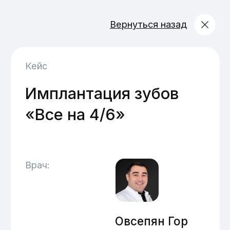
Вернуться назад
Кейс
Имплантация зубов
«Все на 4/6»
Врач:
Овсепян Гор
Айкович
Главный врач, хирург-
имплантолог