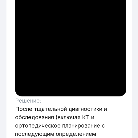
немедленная установка шести
имплантатов; временное несъёмное
протезирование нижней челюсти;
через месяц — костная пластика на
верхней челюсти и установка четырёх
имплантатов; изготовление и
последующая фиксация постоянных
несъёмных протезов на верхней и
нижней челюстях после полного
периода интеграции имплантатов.
Результат:
Благодаря проведенному
комплексному лечению пациент
получил полноценные несъёмные
ортопедические конструкции на
основе имплантов на обеих челюстях.
Достигнута полная стабилизация
протезов, устранены ранее
существовавшие проблемы с
натиранием, щёлканием и
подвижностью съёмных конструкций.
Восстановлена жевательная функция,