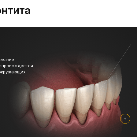
Уменьш
костно
лунки
Основной
ждается
ющих
Постепенно па
к потере зубов
человека и сп
патологически
организме.
полости рта
Чаще всего за
хроническое те
ита.