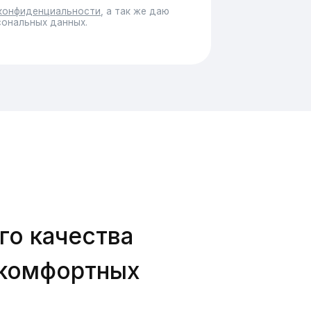
ества
ортных
ециализируется на
х услуг любой
хирургическая, и
овременных