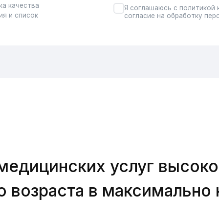
ицинских услуг высокого кач
озраста в максимально комф
Коротко о клинике
Стоматологическая клиника «Нью-Дент» — сп
оказании широкого спектра стоматологически
степени сложности. Это и терапевтическая и 
ортопедическая помощь с использованием с
высокотехнологичных решений.