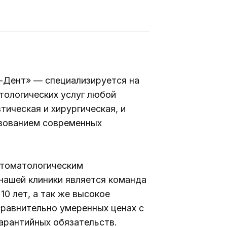
ческим
ки является команда
к же высокое
о умеренных ценах с
обязательств.