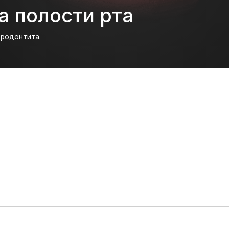
а
Имя