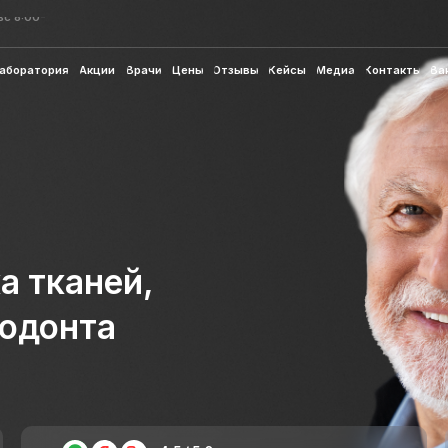
ул. П.И. Смор
ул. П.И. Смор
рия
Акции
Врачи
Цены
Отзывы
Кейсы
Медиа
Контакты
Вакансии
рия
Акции
Врачи
Цены
Отзывы
Кейсы
Медиа
Контакты
Вакансии
каней,
онта
4.5 / 5.0 средняя оценка
отзывов