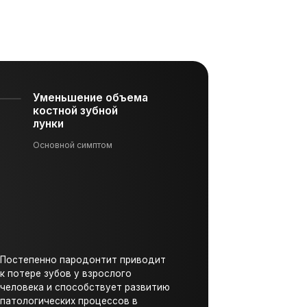
ение объема
й зубной
 симптом
родонтит приводит
 у взрослого
особствует развитию
х процессов в
болевание имеет
чение.