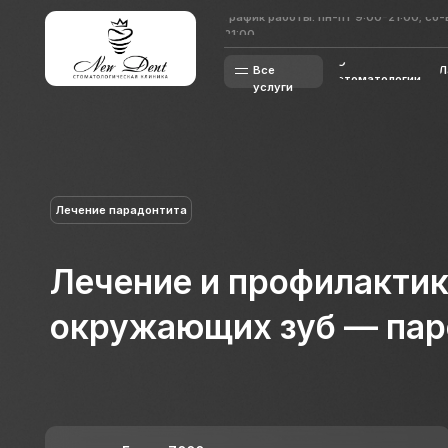
График работы: пн-пт 9:00-21:00; сб-вс 8:00-
График работы: пн-пт 9:00-21:00; сб-вс 8:00-
21:00
21:00
О
О
Лаборато
Все
Лаборато
стоматологии
стоматологии
услуги
Лечение парадонтита
Лечение и профилактика т
окружающих зуб — парод
Более 7000 постоянных пациентов