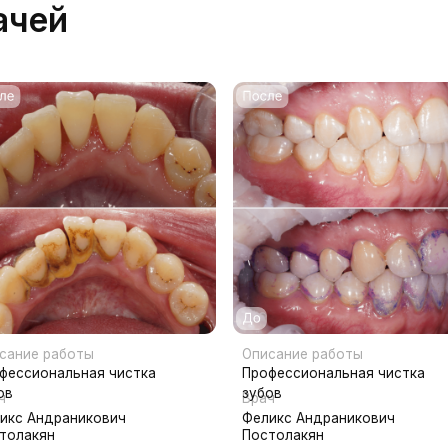
работы
Описание работы
Описа
альная чистка
Профессиональная чистка
Профе
зубов
зубов
Врач
Врач
раникович
Феликс Андраникович
Фелик
н
Постолакян
Посто
а
Имя
ратор