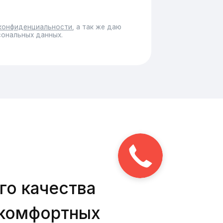
ества
ортных
ециализируется на
х услуг любой
хирургическая, и
овременных
ческим
ки является команда
к же высокое