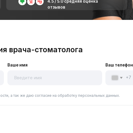
ения
рача-стоматолога
е имя
Ваш телефон
+7
ак же даю согласие на обработку персональных данных.
истка зубов