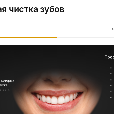
Проф. гигиена поз
Предотвратить л
десен;
Убрать неприятны
Предотвратить р
х
Не допустить раз
Снизить риск ра
Вернуть природн
Предотвращае
пульпита, вос
и других забо
полости.
ют делать чистку зубов.