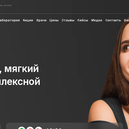
ул. П.И. Смор
ул. П.И. Смор
рия
Акции
Врачи
Цены
Отзывы
Кейсы
Медиа
Контакты
Вакансии
рия
Акции
Врачи
Цены
Отзывы
Кейсы
Медиа
Контакты
Вакансии
ягкий
ксной
4.5 / 5.0 средняя оценка
отзывов