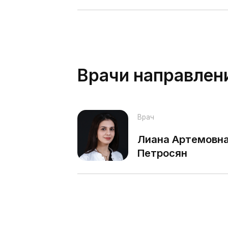
Врач
Лиана Артемовна
Петросян
Работы наших враче