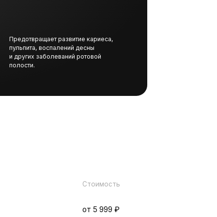
Стоимость
от 5 999 ₽
эмалевого слоя
 пастой и
 насадками.