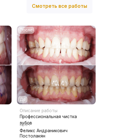
ние работы
ссиональная чистка
с Андраникович
лакян