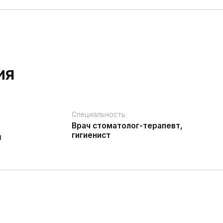
Специальность
Врач стоматолог-терапевт,
гигиенист
Стаж:
й
более 10 лет