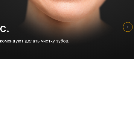
пании
 лет.
ка
Процедура
Полировка
водит чистку
Чистка полости рта аппаратной
Полирование 
 ультразвукового
насадкой Air Flow.
шлифовальной
специальными