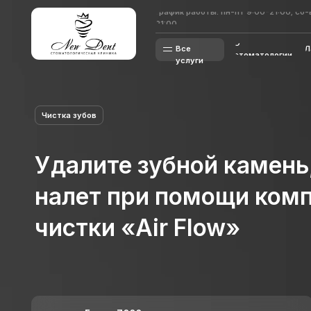
График работы: пн-пт 9:00-21:00; сб-вс 8:00-
График работы: пн-пт 9:00-21:00; сб-вс 8:00-
21:00
21:00
О
О
Лаборато
Все
Лаборато
стоматологии
стоматологии
услуги
Чистка зубов
Удалите зубной камень, м
налет при помощи компле
чистки «Air Flow»
Более 7000 постоянных пациентов