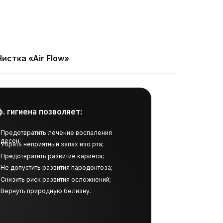
воляет:
Чистка «Air Flow»
ечение воспаления
й запах изо рта;
азвитие кариеса;
вития пародонтоза;
звития осложнений;
ую белизну.
т развитие кариеса,
палений десны
леваний ротовой