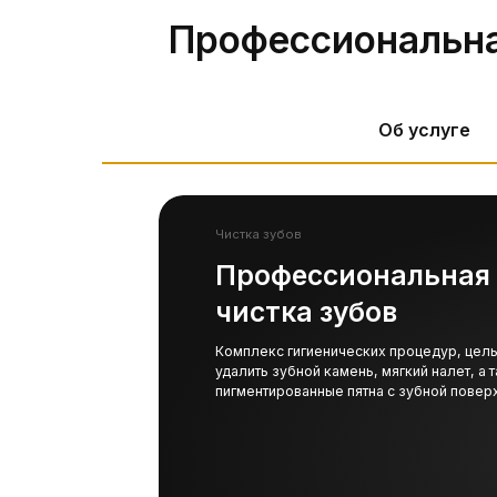
Чистка зубов
Об услуге
Профессиональная
чистка зубов
Комплекс гигиенических процедур, цель которы
удалить зубной камень, мягкий налет, а также
пигментированные пятна с зубной поверхности.
Каждые 6 мес.
Врачи стоматологии «Нью-Дент» рекоменду