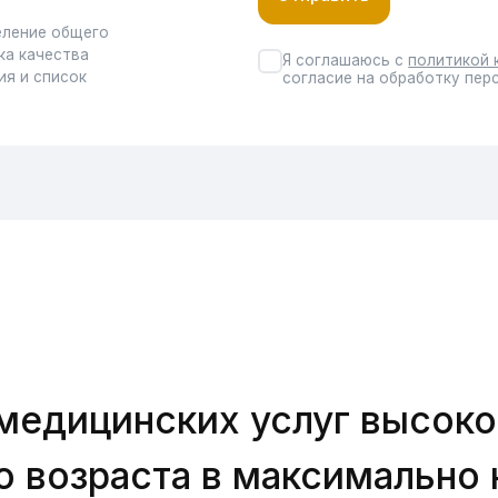
ицинских услуг высокого кач
озраста в максимально комф
Коротко о клинике
Стоматологическая клиника «Нью-Дент» — сп
оказании широкого спектра стоматологически
степени сложности. Это и терапевтическая и 
ортопедическая помощь с использованием с
высокотехнологичных решений.
Клиника оснащена современным стоматологи
оборудованием. Преимуществом нашей клини
профессионалов со стажем более 10 лет, а та