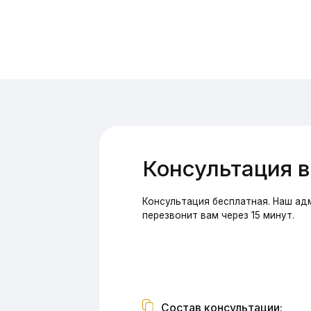
Состав консультации:
Беседа с врачом, осмотр и определение 
состояния ротовой полости, оценка каче
предыдущего лечения, план лечения и сп
необходимых обследований.
Наша миссия