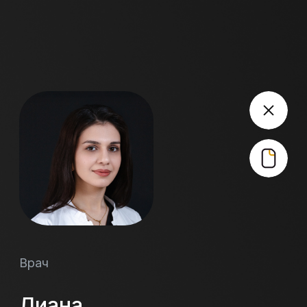
Бесплатная консультация
Врач
Лиана
Артемовна
Петросян
Врач стоматолог-терапевт, гигиенист