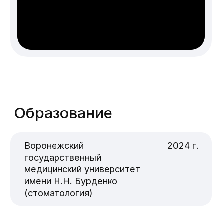
стоматолог терапевт, специализирующийся
на профессиональной гигиене полости рта.
Она обладает глубокими знаниями и опытом в
области профилактики заболеваний зубов и
десен, а также в проведении эффективных
процедур по улучшению здоровья полости
рта. Лиана Артемовна постоянно
совершенствует свои навыки, принимая
участие в семинарах, тренингах и обучающих
курсах.
Что она предлагает:
1. Профессиональная чистка зубов:
Эффективное удаление зубного налета, камня
и пигментации с использованием
современных технологий и безопасных для
зубов материалов.
2. Полировка зубов: Для достижения
гладкости эмали и предотвращения
повторного образования налета.
3.Обучение правильной гигиене полости рта:
Лиана Артемовна помогает своим пациентам
освоить правильную технику чистки зубов и
ухода за деснами.
4. Реминерализация эмали: Процедуры,